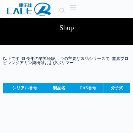
コ
ン
テ
ン
Shop
ツ
へ
ス
キ
ッ
以上です 30 長年の業界経験, 2つの主要な製品シリーズで: 窒素プロ
プ
ピレンジアミン架橋剤およびポリマー.
シリアル番号
製品名
CAS番号
分子式