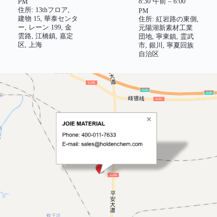
8:30 午前 – 6:00
PM
住所: 13thフロア,
PM
建物 15, 華泰センタ
住所: 紅岩路の東側,
ー, レーン 199, 金
元陽湖新素材工業
雲路, 江橋鎮, 嘉定
団地, 寧東鎮, 霊武
区, 上海
市, 銀川, 寧夏回族
自治区