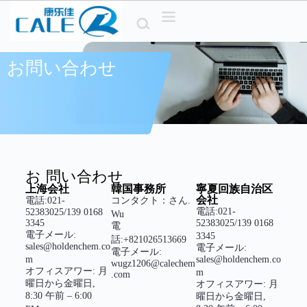
コ
ン
テ
ン
お問い合わせ
ツ
へ
ス
キ
ッ
プ
お 問い合わせ
上海会社
韓国事務所
寧夏回族自治区
会社
電話:021-
コンタクト：さん.
電話:021-
52383025/139 0168
Wu
3345
52383025/139 0168
電
電子メール:
3345
話:+821026513669
sales@holdenchem.co
電子メール:
電子メール:
m
sales@holdenchem.co
wugz1206@calechem
オフィスアワー: 月
m
.com
曜日から金曜日,
オフィスアワー: 月
8:30 午前 – 6:00
曜日から金曜日,