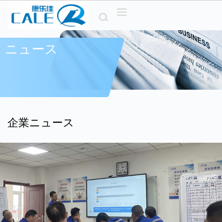
コ
ン
テ
ン
ニュース
ツ
へ
ス
キ
ッ
プ
企業ニュース