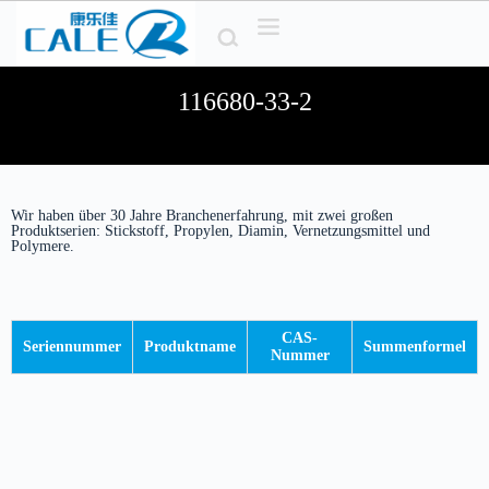
Z
u
m
I
116680-33-2
n
h
a
l
t
s
Wir haben über 30 Jahre Branchenerfahrung, mit zwei großen
p
Produktserien: Stickstoff, Propylen, Diamin, Vernetzungsmittel und
r
Polymere.
i
n
g
e
n
CAS-
Seriennummer
Produktname
Summenformel
Nummer