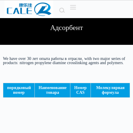
П
е
р
е
Адсорбент
й
т
и
к
с
о
We have over
д
30 лет опыта работы в отрасли,
with two major series of
products
:
nitrogen propylene diamine crosslinking agents and polymers
.
е
р
ж
и
м
порядковый
Наименование
Номер
Молекулярная
о
номер
товара
CAS
формула
м
у